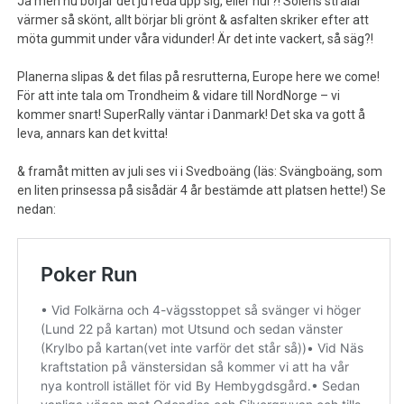
Ja men nu börjar det ju reda upp sig, eller hur?! Solens strålar
värmer så skönt, allt börjar bli grönt & asfalten skriker efter att
möta gummit under våra vidunder! Är det inte vackert, så säg?!
Planerna slipas & det filas på resrutterna, Europe here we come!
För att inte tala om Trondheim & vidare till NordNorge – vi
kommer snart! SuperRally väntar i Danmark! Det ska va gott å
leva, annars kan det kvitta!
& framåt mitten av juli ses vi i Svedboäng (läs: Svängboäng, som
en liten prinsessa på sisådär 4 år bestämde att platsen hette!) Se
nedan: