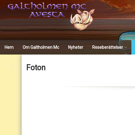
Skip
to
content
Hem
Om Galtholmen Mc
Nyheter
Reseberättelser
Trondheim wintertour
Foton