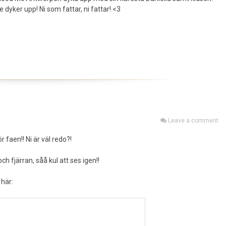
e dyker upp! Ni som fattar, ni fattar! <3
Leave a comment
 faen!! Ni är väl redo?!
h fjärran, såå kul att ses igen!!
 här: