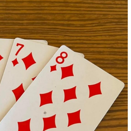
Peter Lelie
Del 7
Tompa Hulting
Del 8
Anders Anjou
Del 9
Mats Haga
Del 10
Peter Koij
Artikel 151221
Del 11
Del 12
Del 13