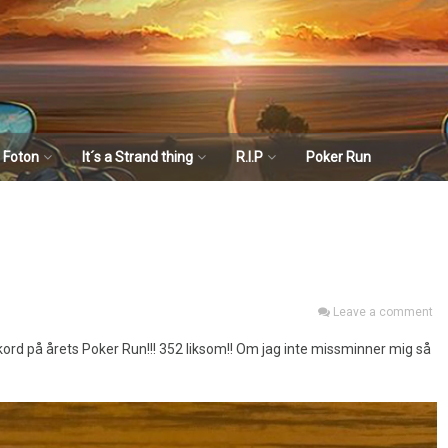
Foton
It´s a Strand thing
R.I.P
Poker Run
2017
Del 1
171028 Sillskiva hos
Christer Cribba
Odendisa Mc
Wetterskog
2018
Del 2
16/2 – 18/2 På tur till
Svedboäng 2017
Rubbish Mc
Mats Viklund
Del 3
Leave a comment
180113
Tom De Ryck
Del 4
Julgransplundring
rrekord på årets Poker Run!!! 352 liksom!! Om jag inte missminner mig så
Jeff Vandrepol
Del 5
Mats Johansson
Del 6