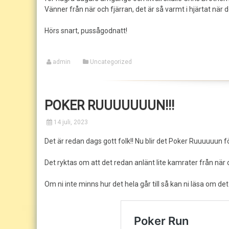
Vänner från när och fjärran, det är så varmt i hjärtat när d
Hörs snart, pussågodnatt!
admin
Uncategorized
POKER RUUUUUUUN!!!
14 juli, 2023
Det är redan dags gott folk!! Nu blir det Poker Ruuuuuun för
Det ryktas om att det redan anlänt lite kamrater från när oc
Om ni inte minns hur det hela går till så kan ni läsa om det