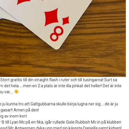
grattis till din straight flash i ruter och till tusingarna! Surt sa
det hela…..men en 2:a plats är inte illa pinkat det heller! Det är inte
 nu var….
 ju kunna tro att Galtgubbarna skulle börja lugna ner sig…..de är ju
 gasar!! Amen på den!
ig av inom kort.
till Lyan Mc på en fika, igår rullade Gisle Rubbish Mc in på klubben
rhood Mc Antwerpen dyka upp med sin käresta Daniella samt kidsen!