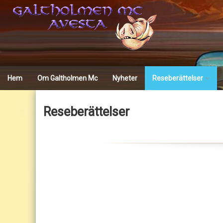
Skip
to
content
Hem
Om Galtholmen Mc
Nyheter
Reseberättelser
Trondheim wintertour
Reseberättelser