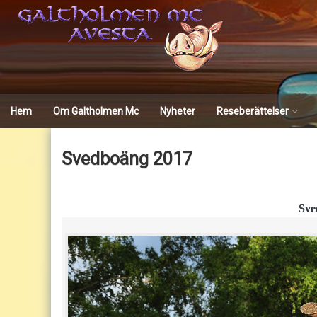
Skip
to
content
Hem
Om Galtholmen Mc
Nyheter
Reseberättelser
Trondheim wintertour
Svedboäng 2017
Sve