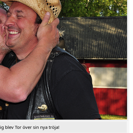
Peter Lelie
Del 7
Tompa Hulting
Del 8
Anders Anjou
Del 9
Mats Haga
Del 10
Peter Koij
Artikel 151221
Del 11
Del 12
Del 13
ig blev Tor över sin nya tröja!