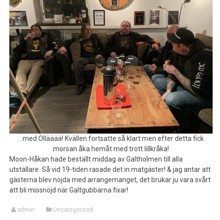
…med Ollääää! Kvällen fortsatte så klart men efter detta fick
morsan åka hemåt med trött lillkråka!
Moon-Håkan hade beställt middag av Galtholmen till alla
utställare. Så vid 19-tiden rasade det in matgäster! & jag antar att
gästerna blev nöjda med arrangemanget, det brukar ju vara svårt
att bli missnöjd när Galtgubbarna fixar!
admin
Uncategorized