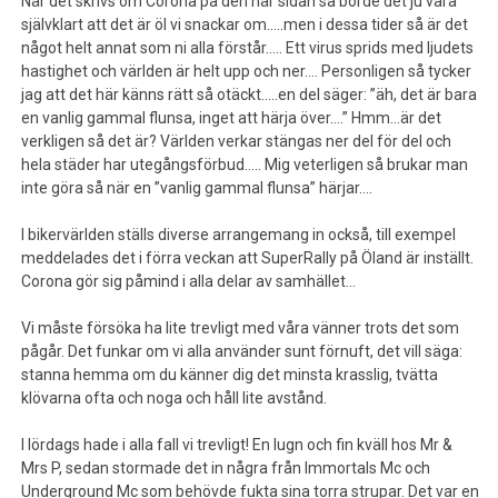
När det skrivs om Corona på den här sidan så borde det ju vara
självklart att det är öl vi snackar om…..men i dessa tider så är det
något helt annat som ni alla förstår….. Ett virus sprids med ljudets
hastighet och världen är helt upp och ner…. Personligen så tycker
jag att det här känns rätt så otäckt…..en del säger: ”äh, det är bara
en vanlig gammal flunsa, inget att härja över….” Hmm…är det
verkligen så det är? Världen verkar stängas ner del för del och
hela städer har utegångsförbud….. Mig veterligen så brukar man
inte göra så när en ”vanlig gammal flunsa” härjar….
I bikervärlden ställs diverse arrangemang in också, till exempel
meddelades det i förra veckan att SuperRally på Öland är inställt.
Corona gör sig påmind i alla delar av samhället…
Vi måste försöka ha lite trevligt med våra vänner trots det som
pågår. Det funkar om vi alla använder sunt förnuft, det vill säga:
stanna hemma om du känner dig det minsta krasslig, tvätta
klövarna ofta och noga och håll lite avstånd.
I lördags hade i alla fall vi trevligt! En lugn och fin kväll hos Mr &
Mrs P, sedan stormade det in några från Immortals Mc och
Underground Mc som behövde fukta sina torra strupar. Det var en