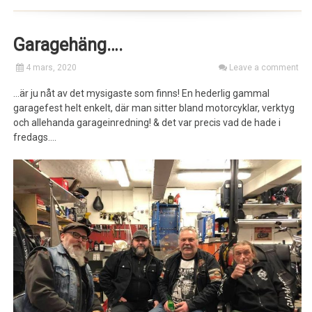
Garagehäng….
4 mars, 2020
Leave a comment
…är ju nåt av det mysigaste som finns! En hederlig gammal
garagefest helt enkelt, där man sitter bland motorcyklar, verktyg
och allehanda garageinredning! & det var precis vad de hade i
fredags….