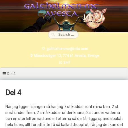
Skip
to
content
galtholmenmc@telia.com
Månsbovägen 12, 774 61 Avesta, Sverige
24-7
Del 4
Del 4
När jag ligger i sängen så har jag 7 st kuddar runt mina ben. 2 st
små under låren, 2 små kuddar under knäna, 2 st under vaderna
och en stor kilformad under fötterna så de får ligga spända bakåt
hela tiden, allt för att inte få så kallad droppfot, får jag det kan det