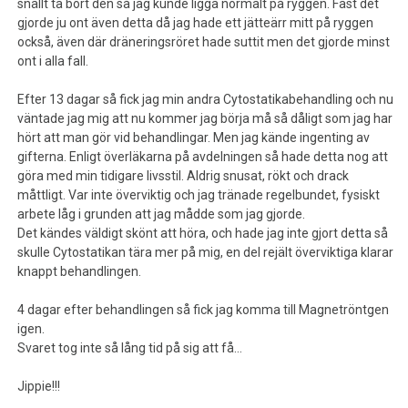
snällt ta bort den så jag kunde ligga normalt på ryggen. Fast det
gjorde ju ont även detta då jag hade ett jätteärr mitt på ryggen
också, även där dräneringsröret hade suttit men det gjorde minst
ont i alla fall.
Efter 13 dagar så fick jag min andra Cytostatikabehandling och nu
väntade jag mig att nu kommer jag börja må så dåligt som jag har
hört att man gör vid behandlingar. Men jag kände ingenting av
gifterna. Enligt överläkarna på avdelningen så hade detta nog att
göra med min tidigare livsstil. Aldrig snusat, rökt och drack
måttligt. Var inte överviktig och jag tränade regelbundet, fysiskt
arbete låg i grunden att jag mådde som jag gjorde.
Det kändes väldigt skönt att höra, och hade jag inte gjort detta så
skulle Cytostatikan tära mer på mig, en del rejält överviktiga klarar
knappt behandlingen.
4 dagar efter behandlingen så fick jag komma till Magnetröntgen
igen.
Svaret tog inte så lång tid på sig att få…
Jippie!!!