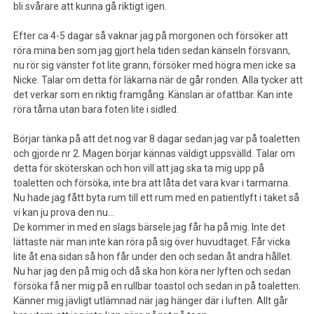
bli svårare att kunna gå riktigt igen.
Efter ca 4-5 dagar så vaknar jag på morgonen och försöker att
röra mina ben som jag gjort hela tiden sedan känseln försvann,
nu rör sig vänster fot lite grann, försöker med högra men icke sa
Nicke. Talar om detta för läkarna när de går ronden. Alla tycker att
det verkar som en riktig framgång. Känslan är ofattbar. Kan inte
röra tårna utan bara foten lite i sidled.
Börjar tänka på att det nog var 8 dagar sedan jag var på toaletten
och gjorde nr 2. Magen börjar kännas väldigt uppsvälld. Talar om
detta för sköterskan och hon vill att jag ska ta mig upp på
toaletten och försöka, inte bra att låta det vara kvar i tarmarna.
Nu hade jag fått byta rum till ett rum med en patientlyft i taket så
vi kan ju prova den nu…
De kommer in med en slags bärsele jag får ha på mig. Inte det
lättaste när man inte kan röra på sig över huvudtaget. Får vicka
lite åt ena sidan så hon får under den och sedan åt andra hållet.
Nu har jag den på mig och då ska hon köra ner lyften och sedan
försöka få ner mig på en rullbar toastol och sedan in på toaletten.
Känner mig jävligt utlämnad när jag hänger där i luften. Allt går