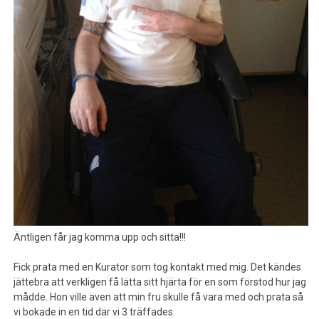
Äntligen får jag komma upp och sitta!!!
Fick prata med en Kurator som tog kontakt med mig. Det kändes
jättebra att verkligen få lätta sitt hjärta för en som förstod hur jag
mådde. Hon ville även att min fru skulle få vara med och prata så
vi bokade in en tid där vi 3 träffades.