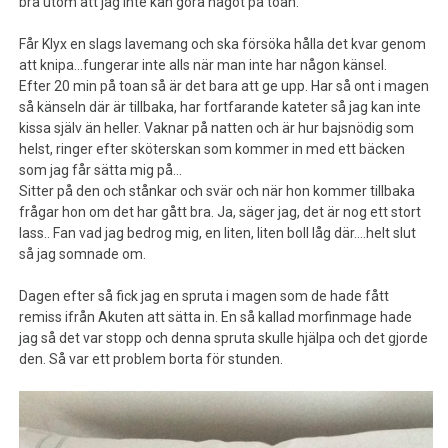
bra utom att jag inte kan göra något på toan.
Får Klyx en slags lavemang och ska försöka hålla det kvar genom
att knipa…fungerar inte alls när man inte har någon känsel.
Efter 20 min på toan så är det bara att ge upp. Har så ont i magen
så känseln där är tillbaka, har fortfarande kateter så jag kan inte
kissa själv än heller. Vaknar på natten och är hur bajsnödig som
helst, ringer efter sköterskan som kommer in med ett bäcken
som jag får sätta mig på…
Sitter på den och stånkar och svär och när hon kommer tillbaka
frågar hon om det har gått bra. Ja, säger jag, det är nog ett stort
lass.. Fan vad jag bedrog mig, en liten, liten boll låg där….helt slut
så jag somnade om.
Dagen efter så fick jag en spruta i magen som de hade fått
remiss ifrån Akuten att sätta in. En så kallad morfinmage hade
jag så det var stopp och denna spruta skulle hjälpa och det gjorde
den. Så var ett problem borta för stunden.