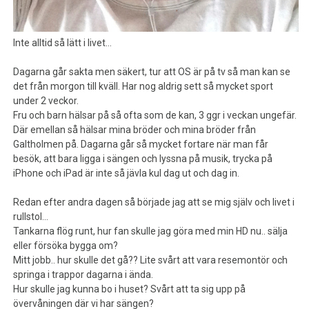
Inte alltid så lätt i livet…
Dagarna går sakta men säkert, tur att OS är på tv så man kan se
det från morgon till kväll. Har nog aldrig sett så mycket sport
under 2 veckor.
Fru och barn hälsar på så ofta som de kan, 3 ggr i veckan ungefär.
Där emellan så hälsar mina bröder och mina bröder från
Galtholmen på. Dagarna går så mycket fortare när man får
besök, att bara ligga i sängen och lyssna på musik, trycka på
iPhone och iPad är inte så jävla kul dag ut och dag in.
Redan efter andra dagen så började jag att se mig själv och livet i
rullstol…
Tankarna flög runt, hur fan skulle jag göra med min HD nu.. sälja
eller försöka bygga om?
Mitt jobb.. hur skulle det gå?? Lite svårt att vara resemontör och
springa i trappor dagarna i ända.
Hur skulle jag kunna bo i huset? Svårt att ta sig upp på
övervåningen där vi har sängen?