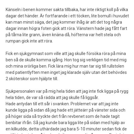
Känseln i benen kommer sakta tillbaka, har inte riktigt koll på vilka
dagar det händer. Är fortfarande i ett töcken, lite bomull i huvudet
kan man minst säga, det jag kommer ihåg är att det tog några
dagar innan högra foten gick att röra. Vänstern hade jag fått fart
på tårna lite grann, även knäna då, höfterna var helt stela och
rumpan gick inte att röra.
Fick en sjukgymnast som ville att jag skulle försöka röra på mina
ben så de skulle komma igång. Hon tog sig verkligen tid med mig
och mina orörliga ben. Fick lära mig hur man tar sig till rullstolen
med patientlyften men inget jag klarade själv utan det behövdes
2 sköterskor som hjälpte till.
Sjukpersonalen var på mig hela tiden att jag inte fick ligga på rygg
hela tiden, de var så rädda att jag skulle få liggsår.
Hade antydan till ett sår i svanken. Problemet var att jag inte
kunde ligga på sidan då jag hade ett jätteärr på vänster sida och
på höger sida så tryckte det från revbenet som de hade tagit
benbitar ifrån. Så jag kunde bara ligga lite på sidan med hjälp av
en kilkudde, detta uthärdade jag bara 5-10 minuter sedan fick de