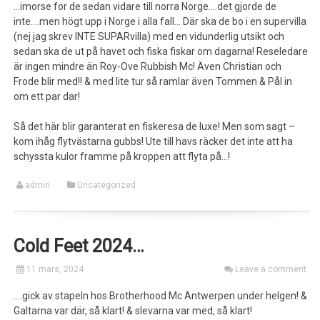
…imorse for de sedan vidare till norra Norge….det gjorde de
inte….men högt upp i Norge i alla fall… Där ska de bo i en supervilla
(nej jag skrev INTE SUPARvilla) med en vidunderlig utsikt och
sedan ska de ut på havet och fiska fiskar om dagarna! Reseledare
är ingen mindre än Roy-Ove Rubbish Mc! Även Christian och
Frode blir med!! & med lite tur så ramlar även Tommen & Pål in
om ett par dar!
Så det här blir garanterat en fiskeresa de luxe! Men som sagt –
kom ihåg flytvästarna gubbs! Ute till havs räcker det inte att ha
schyssta kulor framme på kroppen att flyta på…!
admin
Uncategorized
Cold Feet 2024…
11 mars, 2024
Leave a comment
….gick av stapeln hos Brotherhood Mc Antwerpen under helgen! &
Galtarna var där, så klart! & slevarna var med, så klart!