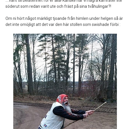
….varit till belåtenhet för er alla! Kanske har vi några kamrater lite
söderut som redan varit ute och fräst på sina tvåhulingar?!
Om ni hört något märkligt tjoande från himlen under helgen så är
det inte omöjligt att det var den här stollen som swishade förbi :