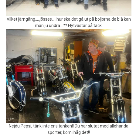
Vilket järngäng…..jösses…..hur ska det gå ut på böljorna de blå kan
man ju undra…?? Flytvästar på tack.
Nejdu Pepsi, tänk inte ens tanken!! Du har slutat med allehanda
sporter, kom ihåg det!!