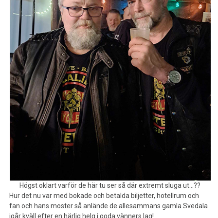
Högst oklart varför de här tu ser så där extremt sluga ut…??
Hur det nu var med bokade och betalda biljetter, hotellrum och
fan och hans moster så anlände de allesammans gamla Svedala
igår kväll efter en härlig helg i goda vänners lag!