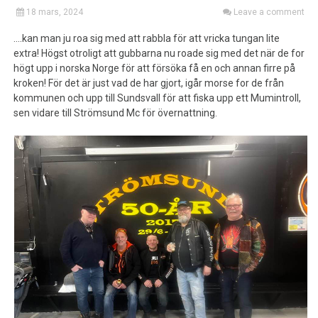
18 mars, 2024
Leave a comment
….kan man ju roa sig med att rabbla för att vricka tungan lite
extra! Högst otroligt att gubbarna nu roade sig med det när de for
högt upp i norska Norge för att försöka få en och annan firre på
kroken! För det är just vad de har gjort, igår morse for de från
kommunen och upp till Sundsvall för att fiska upp ett Mumintroll,
sen vidare till Strömsund Mc för övernattning.