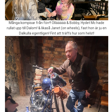
Många kompisar från förr!! Olläääää & Bobby, Hydet Mc hade
rullat upp till Dalom! & likaså Janet (on wheels), fast hon är ju en
Dalkulla egentligen! Fint att träffs hur som helst!