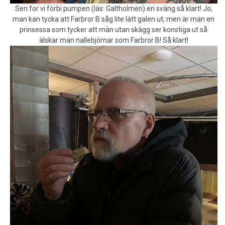
Sen for vi förbi pumpen (läs: Galtholmen) en sväng så klart! Jo,
man kan tycka att Farbror B såg lite lätt galen ut, men är man en
prinsessa som tycker att män utan skägg ser konstiga ut så
älskar man nallebjörnar som Farbror B! Så klart!