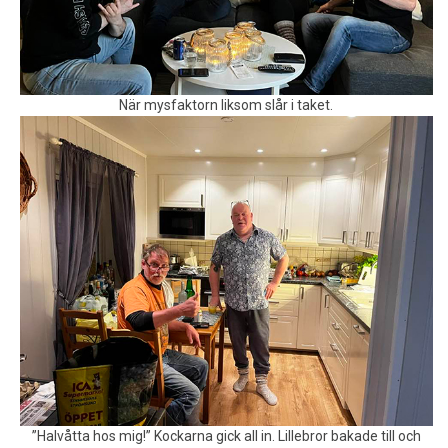
När mysfaktorn liksom slår i taket.
”Halvåtta hos mig!” Kockarna gick all in. Lillebror bakade till och