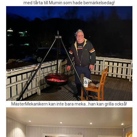
med tårta till Mumin som hade bemärkelsedag!
MästerMekanikern kan inte bara meka…han kan grilla också!