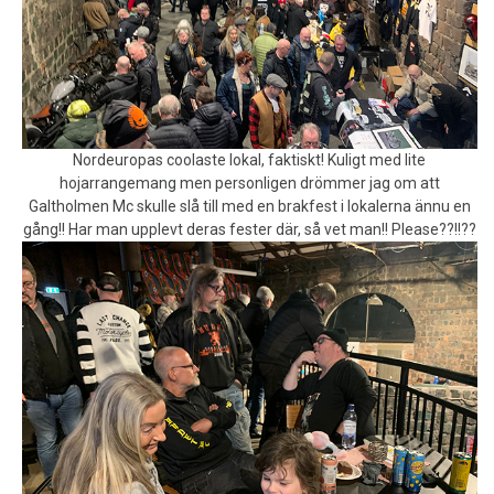
Nordeuropas coolaste lokal, faktiskt! Kuligt med lite
hojarrangemang men personligen drömmer jag om att
Galtholmen Mc skulle slå till med en brakfest i lokalerna ännu en
gång!! Har man upplevt deras fester där, så vet man!! Please??!!??