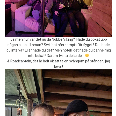
Ja men hur var det nu då Nobbe Viking?! Hade du bokat upp
någon plats till resan? Swishat nån kompis för flyget? Det hade
du inte va? Eller hade du det? Men hotell, det hade du banne mig
inte bokat!! Därom tvista de lärde…
& Roadcaptain, det är helt ok att ta en svängom på stången, jag
lovar!