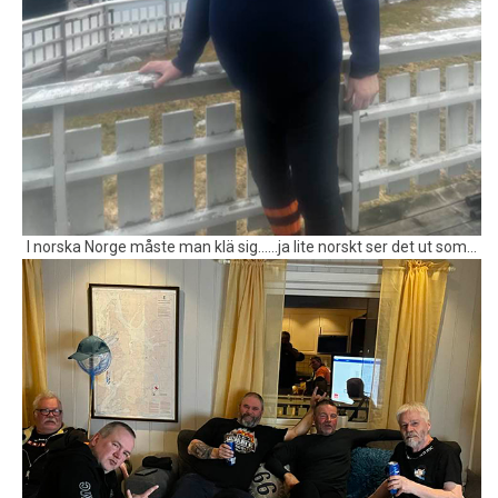
I norska Norge måste man klä sig……ja lite norskt ser det ut som…