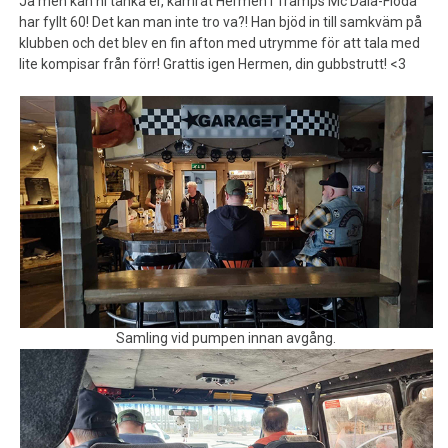
Ja men kan ni tänka er, kamrat Hermen i Tramps Mc Dala-Floda
har fyllt 60! Det kan man inte tro va?! Han bjöd in till samkväm på
klubben och det blev en fin afton med utrymme för att tala med
lite kompisar från förr! Grattis igen Hermen, din gubbstrutt! <3
Samling vid pumpen innan avgång.