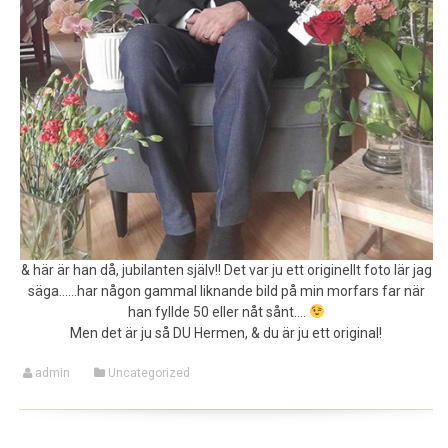
& här är han då, jubilanten själv!! Det var ju ett originellt foto lär jag
säga……har någon gammal liknande bild på min morfars far när
han fyllde 50 eller nåt sånt….
Men det är ju så DU Hermen, & du är ju ett original!
admin
Uncategorized