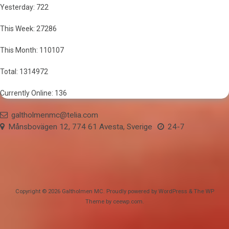
Yesterday: 722
This Week: 27286
This Month: 110107
Total: 1314972
Currently Online: 136
galtholmenmc@telia.com
Månsbovägen 12, 774 61 Avesta, Sverige
24-7
Copyright © 2026
Galtholmen MC
. Proudly powered by WordPress
&
The WP
Theme by
ceewp.com
.