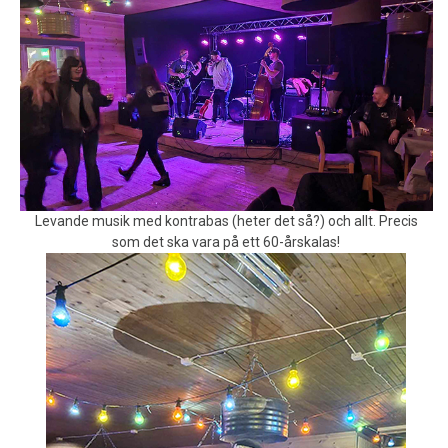
Levande musik med kontrabas (heter det så?) och allt. Precis
som det ska vara på ett 60-årskalas!