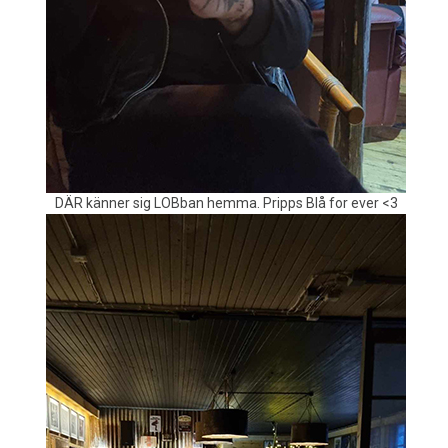
DÄR känner sig LOBban hemma. Pripps Blå for ever <3