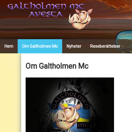
Skip
to
content
Hem
Om Galtholmen Mc
Nyheter
Reseberättelser
Trondheim wintertour
Om Galtholmen Mc