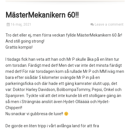
MästerMekanikern 60!!
16 maj, 2021
Leave a comment
Tro det eller ej, men förra veckan fyllde MästerMekanikern 60 år!
And still going strong!
Grattis kompis!
I tisdags fick han veta att han och Mr P skulle åka på en liten tur
om torsdan. Färdigt med det! Men det var inte det minsta färdigt
med det! För när torsdagen kom så rullade Mr P och MM iväg men
bara efter sisådär 5 kilometer svängde Mr P in på en
parkeringsficka och där hade ett gäng kamrater slutit upp, det
var: Doktor Harley Davidson, BolibompaTommy, Pepsi, Onkel och
Spanjoren. Tyckte väl att det inte kunde bli ett stolligare gäng än
så men i Strängnäs anslöt även Hydet-Ollääää och Hydet-
Chippen!!
Nu snackar vi gubbresa de luxe!!
De gjorde en liten tripp i vårt avlånga land för att fira