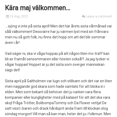
Kära maj välkommen…
10 maj, 2021
Leave a comment
….sjöng vi inte på sista april! Men det här årets sista vårmånad var
såå välkommen! Dessvärre har ju värmen lyst med sin frånvaro
men nu så gott folk, nu finns det hopp om att det blir sommar
även i år!
Vad säger ni, ska vi våga hoppas på att någon liten mc-träff kan
bli av framåt sensommaren eller hösten också!? Ja jag tycker vi
vågar hoppas! Hoppet är ju det sista som överger människan
sägs det!
Sista april på Galtholmen var lugn och stillsam och det var en liten
men naggande god skara som hade samlats för att blicka in i
elden. Men som bekant så behöver det ju varken vara flera
kompanier eller kungligheter med på kalaset för att det ska vara
skoj! Fråga Trötter, BolibompaTommy och Da Flower vettja! De
satt visst i baren och drack hårdsprit ända fram till klockan slog
söndag morgon! Vill man så kan man, heter det ju i folkmun. Men