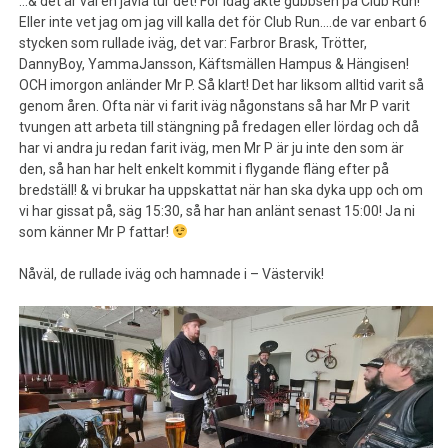
…& det är väl en jävla tur det! För idag åkte gubbsen på Club Run!
Eller inte vet jag om jag vill kalla det för Club Run….de var enbart 6
stycken som rullade iväg, det var: Farbror Brask, Trötter,
DannyBoy, YammaJansson, Käftsmällen Hampus & Hängisen!
OCH imorgon anländer Mr P. Så klart! Det har liksom alltid varit så
genom åren. Ofta när vi farit iväg någonstans så har Mr P varit
tvungen att arbeta till stängning på fredagen eller lördag och då
har vi andra ju redan farit iväg, men Mr P är ju inte den som är
den, så han har helt enkelt kommit i flygande fläng efter på
bredställ! & vi brukar ha uppskattat när han ska dyka upp och om
vi har gissat på, säg 15:30, så har han anlänt senast 15:00! Ja ni
som känner Mr P fattar!
Nåväl, de rullade iväg och hamnade i – Västervik!