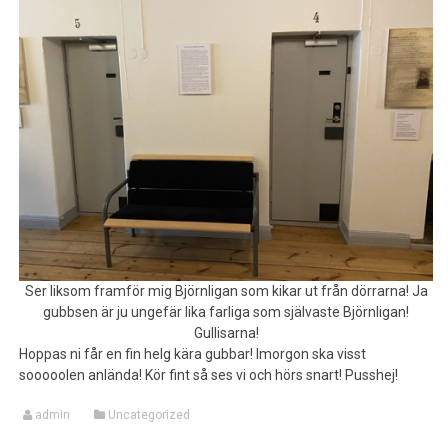
Ser liksom framför mig Björnligan som kikar ut från dörrarna! Ja
gubbsen är ju ungefär lika farliga som självaste Björnligan!
Gullisarna!
Hoppas ni får en fin helg kära gubbar! Imorgon ska visst
sooooolen anlända! Kör fint så ses vi och hörs snart! Pusshej!
admin
Uncategorized