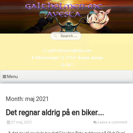
Skip
to
content
galtholmenmc@telia.com
Månsbovägen 12, 774 61 Avesta, Sverige
24-7
Menu
Month: maj 2021
Det regnar aldrig på en biker….
27 maj, 2021
Leave a comment