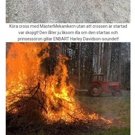
Köra cross med MästerMekanikern utan att crossen är startad
var skojigt! Den låter ju liksom illa om den startas och
prinsessöron gillar ENBART Harley Davidson-soundet!